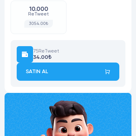
10.000
ReTweet
3054.00₺
75
ReTweet
34.00₺
SATIN AL