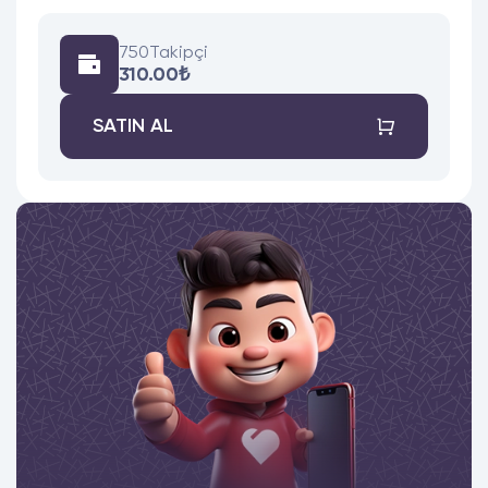
750
Takipçi
310.00₺
SATIN AL