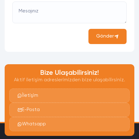
Mesajınız
Gönder
Bize Ulaşabilirsiniz!
Aktif iletişim adreslerimizden bize ulaşabilirsiniz.
İletişim
E-Posta
Whatsapp