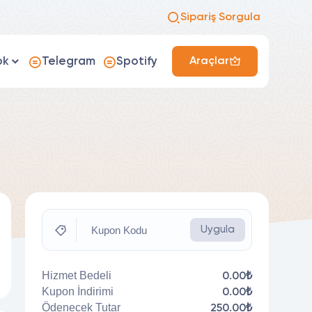
Sipariş Sorgula
ok
Telegram
Spotify
Araçlar
Kupon Kodu
Uygula
Hizmet Bedeli
0.00₺
Kupon İndirimi
0.00₺
Ödenecek Tutar
250.00₺