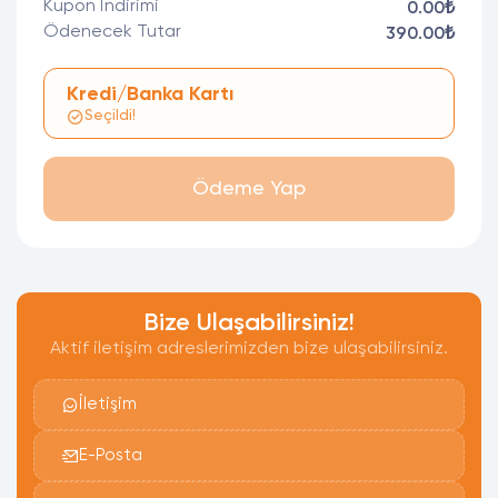
Kupon İndirimi
0.00₺
Ödenecek Tutar
390.00₺
Kredi/Banka Kartı
Seçildi!
Ödeme Yap
Bize Ulaşabilirsiniz!
Aktif iletişim adreslerimizden bize ulaşabilirsiniz.
İletişim
E-Posta