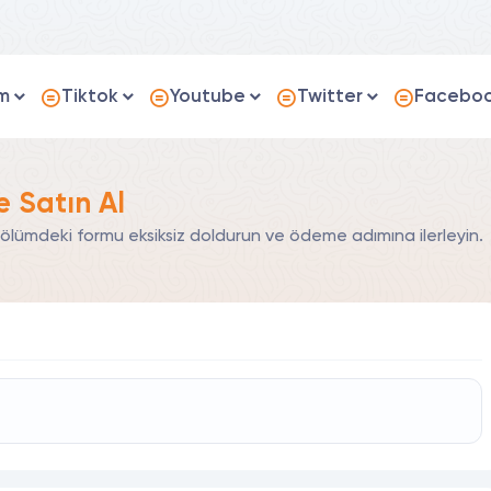
m
Tiktok
Youtube
Twitter
Facebo
e Satın Al
bölümdeki formu eksiksiz doldurun ve ödeme adımına ilerleyin.