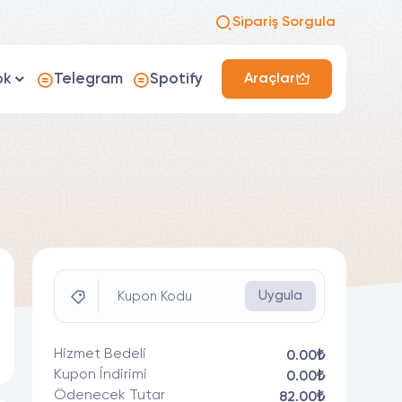
Sipariş Sorgula
ok
Telegram
Spotify
Araçlar
Uygula
Kupon Kodu
Hizmet Bedeli
0.00₺
Kupon İndirimi
0.00₺
Ödenecek Tutar
82.00₺