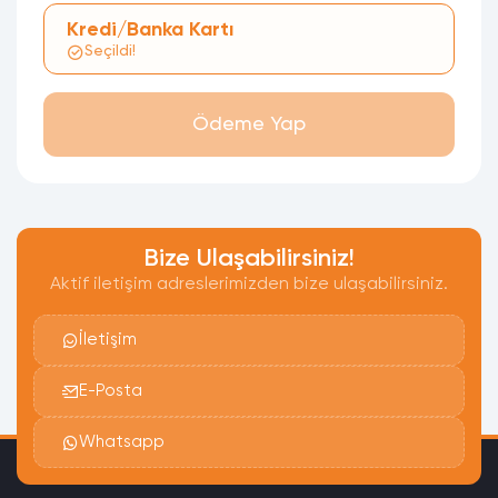
Kredi/Banka Kartı
Seçildi!
Ödeme Yap
Bize Ulaşabilirsiniz!
Aktif iletişim adreslerimizden bize ulaşabilirsiniz.
İletişim
E-Posta
Whatsapp